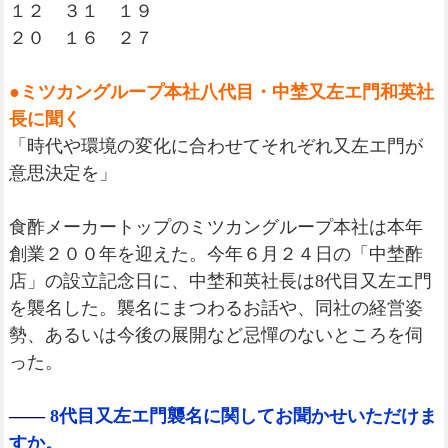
１２ ３１ １９
２０ １６ ２７
●ミツカングループ本社八代目・中埜又左エ門和英社
長に聞く
「時代や環境の変化に合わせてそれぞれ又左エ門が
意思決定を」
食酢メーカートップのミツカングループ本社は本年
創業２００年を迎えた。今年６月２４日の「中埜酢
店」の設立記念日に、中埜和英社長は8代目又左エ門
を襲名した。襲名にまつわるお話や、同社の経営姿
勢、あるいは今後の展開など忌憚のないところを伺
った。
――
8代目又左エ門襲名に関してお聞かせいただけま
すか。