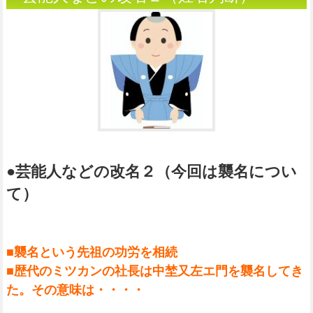
●芸能人などの改名２（今回は襲名につい
て）
■襲名という先祖の功労を相続
■歴代のミツカンの社長は中埜又左エ門を襲名してき
た。その意味は・・・・