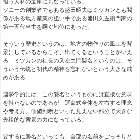
担う人材の宝庫にもなっている。
ソニーの創業者でもある盛田昭夫はミツカンとも関
係がある地方産業の担い手である盛田久左衛門家の
第一五代当主を嗣ぐ地位にあった。
そういう歴史というのは、地方の物作りの風土を背
景にしているからこそ、出てくるということがいえ
る。ミツカンの社長の又左エ門襲名というのは、そ
ういう伝統と初代の精神を忘れないという大きな戒
めがある。
運勢学的には、この襲名というものには直接な意味
を持たないのであるが、運命式全体を左右する理念
や考え方、価値判断といった見えない部分で大きな
先祖的な背景の力になっている。
要するに襲名といっても、全部の名前をごっそりと