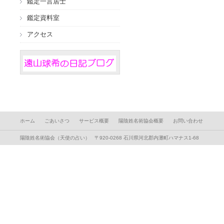
鑑定一言居士
鑑定資料室
アクセス
ホーム
ごあいさつ
サービス概要
陽陰姓名術協会概要
お問い合わせ
陽陰姓名術協会（天使の占い） 〒920-0268 石川県河北郡内灘町ハマナス1-68