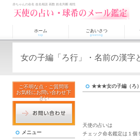
赤ちゃんの命名 改名相談 画数 姓名判断 相性
ホーム
ごあいさつ
top
greeting
女の子編「ろ行」・名前の漢字
★★★女の子編（ろ
ご不明な点・ご質問等
お気軽にお問い合わせ下
さい
天使の占いは
メニュー
チェック命名鑑定は１個