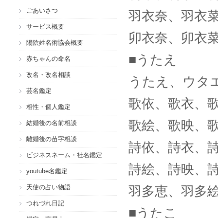
ごあいさつ
羽衣奈、羽衣
サービス概要
卯衣奈、卯衣
陽陰姓名術協会概要
■うたえ
赤ちゃんの命名
改名・改名相談
うたえ、ウタ
芸名鑑定
歌依、歌衣、
相性・個人鑑定
歌絵、歌映、
結婚後の名前相談
離婚後の苗字相談
詩依、詩衣、
ビジネスネーム・社名鑑定
詩絵、詩映、
youtube名鑑定
天使の占い物語
羽多恵、羽多
つれづれ日記
■うたこ