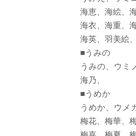
海恵、海絵、
海衣、海重、
海英、羽美絵
■うみの
うみの、ウミ
海乃、
■うめか
うめか、ウメ
梅花、梅華、
梅嘉、梅夏、