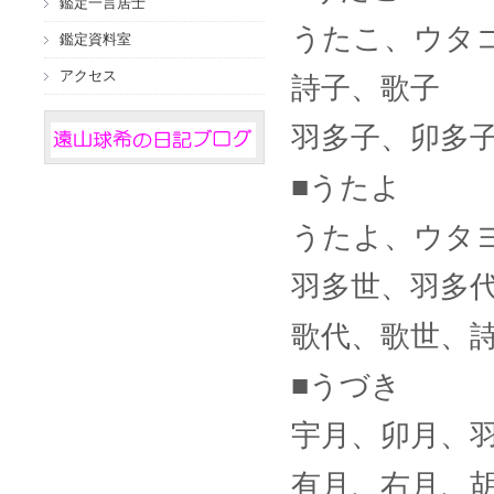
鑑定一言居士
うたこ、ウタ
鑑定資料室
アクセス
詩子、歌子
羽多子、卯多
■うたよ
うたよ、ウタ
羽多世、羽多
歌代、歌世、
■うづき
宇月、卯月、
有月、右月、