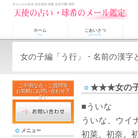
赤ちゃんの命名 改名相談 画数 姓名判断 相性
ホーム
ごあいさつ
top
greeting
女の子編「う行」・名前の漢字
ご不明な点・ご質問等
★★★女の
お気軽にお問い合わせ下
さい
■ういな
ういな、ウイ
メニュー
初菜、初奈。