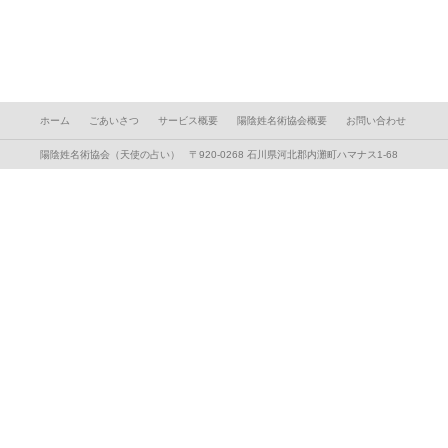
ホーム
ごあいさつ
サービス概要
陽陰姓名術協会概要
お問い合わせ
陽陰姓名術協会（天使の占い） 〒920-0268 石川県河北郡内灘町ハマナス1-68