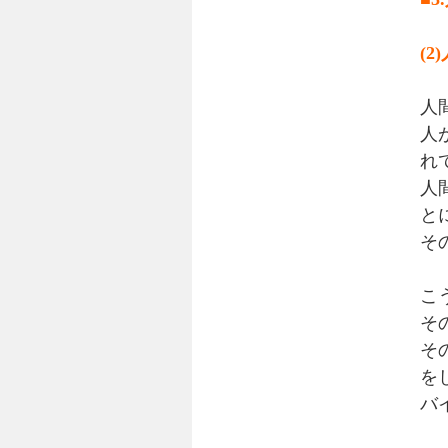
(
人
人
れ
人
と
そ
こ
そ
そ
を
バ