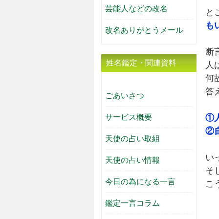
芸能人などの改名
と
も
改名ありがとうメール
断
姓名鑑定・関連資料
人
何
答
ごあいさつ
サービス概要
①
②
天使の占い取組
い
天使の占い情報
そ
今日の為になる一言
こ
鑑定一言コラム