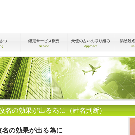
さつ
鑑定サービス概要
天使の占いの取り組み
陽陰姓
ing
Service
Approach
Co
●改名の効果が出る為に（姓名判断）
改名の効果が出る為に