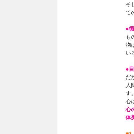
そ
て
●
も
物
い
●
だ
人
す
心
心
体
■3