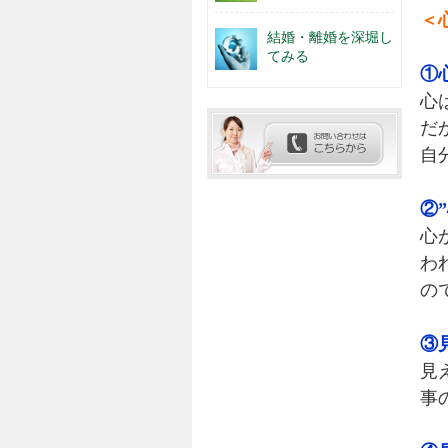
＜
結婚・離婚を深堀し
てみる
①
心
だ
自
②
心
わ
の
③
見
事