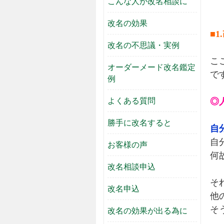
こんな人が改名相談に
改名の効果
■
改名の不思議・実例
こ
オーダーメード改名鑑定
で
例
よくある質問
◎
勝手に改名すると
自
自
お客様の声
何
改名相談申込
そ
改名申込
他
そ
改名の効果が出る為に