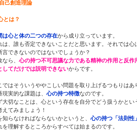
2.自己創造理論
)心とは？
間は心と体の二つの存在
から成り立っています。
れは、誰も否定できないことだと思います。それでは心は
断言できないのではないでしょうか？
故なら、
心の持つ不可思議な力である精神の作用と反作用
としてだけでは説明できない
からです。
こではそういうややこしい問題を取り上げるつもりはあ
番現実的な課題は、
心の持つ特徴
なのです。
ず大切なことは、心という存在を自分でどう扱うかとい
考えてみましょう！
を知らなければならないかというと、
心の持つ「法則性
れを理解するところからすべては始まるのです。