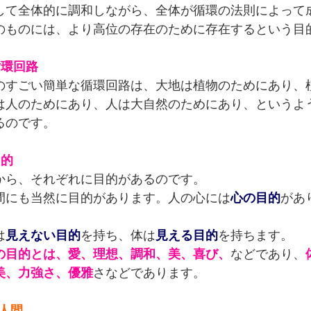
して全体的に調和しながら、全体が循環の法則によって
のものには、より高位の存在のために存在するという目
循環回路
のすごい簡単な循環回路は、大地は植物のためにあり、
は人のためにあり、人は大自然のためにあり、というよ
るのです。
目的
から、それぞれに目的があるのです。
間にも当然に目的があります。人の心には
心の目的
があ
。
は
見えない目的
を持ち、体は
見える目的
を持ちます。
の目的とは、愛、理想、調和、美、喜び、
などであり、
美、力強さ、優雅
さなどであります。
.人間