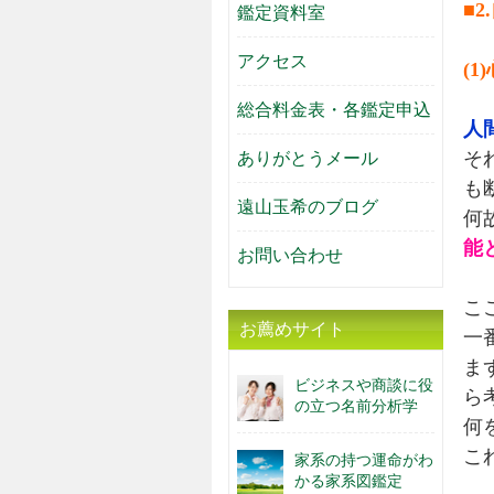
■
鑑定資料室
アクセス
(1
総合料金表・各鑑定申込
人
そ
ありがとうメール
も
遠山玉希のブログ
何
能
お問い合わせ
こ
お薦めサイト
一
ま
ビジネスや商談に役
ら
の立つ名前分析学
何
こ
家系の持つ運命がわ
かる家系図鑑定