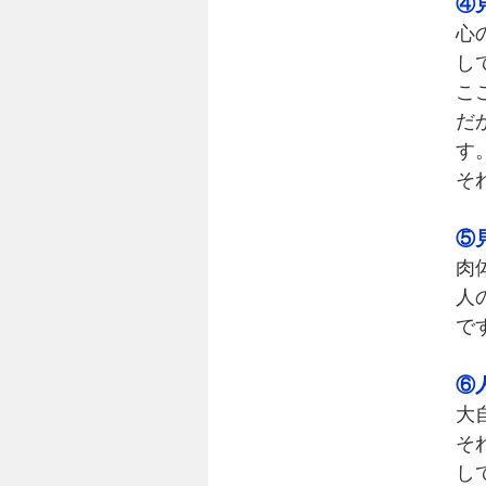
④
心
し
こ
だ
す
そ
⑤
肉
人
で
⑥
大
そ
し