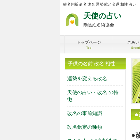
姓名判断 命名 改名 運勢鑑定 金運 相性 占い
天使の占い
陽陰姓名術協会
トップページ
ごあい
Top
Greet
子供の名前 改名 相性
運勢を変える改名
天使の占い・改名 の特
徴
改名の事前知識
改名鑑定の種類
●