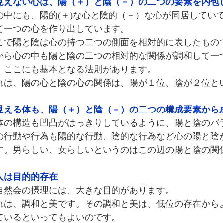
見えない心は、陽（＋）と陰（－）の二つの要素を内包
の中にも、陽的(＋)な心と陰的（－）な心が同居してい
て一つの心を作り出しています。
こで陽と陰は心の持つ二つの側面を相対的に表したもの
から心の中も陽と陰の二つの相対的な関係が調和して一
。ここにも基本となる法則があります。
れは、陽の心と陰の心の関係は、陽が１位、陰が２位と
見える体も、陽（＋）と陰（－）の二つの構成要素から
体の構造も凹凸がはっきりしているように、陽と陰のバ
の行動や行為も陽的な行動、陰的な行為など心の陽と陰
す。男らしい、女らしいというのはこの辺の陽と陰の関
人は目的的存在
自然会の摂理には、大きな目的があります。
れは、調和と美です。その調和と美は、低位の存在から
ているといってもよいのです。