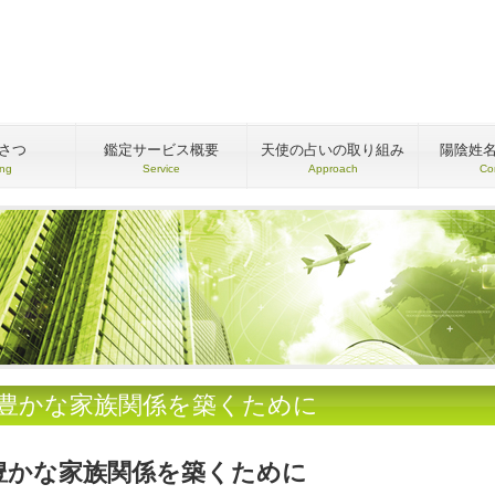
さつ
鑑定サービス概要
天使の占いの取り組み
陽陰姓
ing
Service
Approach
Co
●豊かな家族関係を築くために
豊かな家族関係を築くために