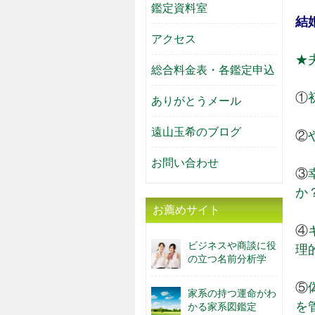
鑑定資料室
結
アクセス
★
総合料金表・各鑑定申込
①
ありがとうメール
遠山玉希のブログ
②
お問い合わせ
③
か
お薦めサイト
④
ビジネスや商談に役
理
の立つ名前分析学
⑤
家系の持つ運命がわ
を
かる家系図鑑定