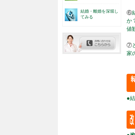
結婚・離婚を深堀し
⑥
てみる
か
値
⑦
家
●