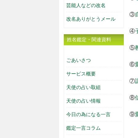
芸能人などの改名
③
改名ありがとうメール
④
姓名鑑定・関連資料
⑤
ごあいさつ
⑥
サービス概要
⑦
天使の占い取組
⑧
天使の占い情報
⑨
今日の為になる一言
鑑定一言コラム