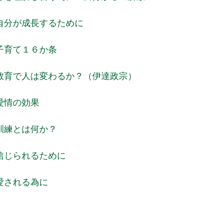
自分が成長するために
子育て１６か条
教育で人は変わるか？（伊達政宗）
愛情の効果
訓練とは何か？
信じられるために
愛される為に