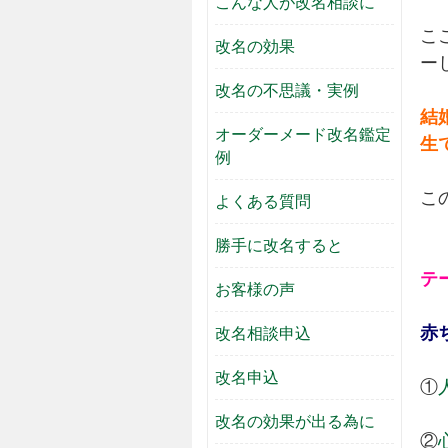
こんな人が改名相談に
こ
改名の効果
ー
改名の不思議・実例
結
オーダーメード改名鑑定
生
例
こ
よくある質問
勝手に改名すると
テ
お客様の声
赤
改名相談申込
改名申込
①
改名の効果が出る為に
②