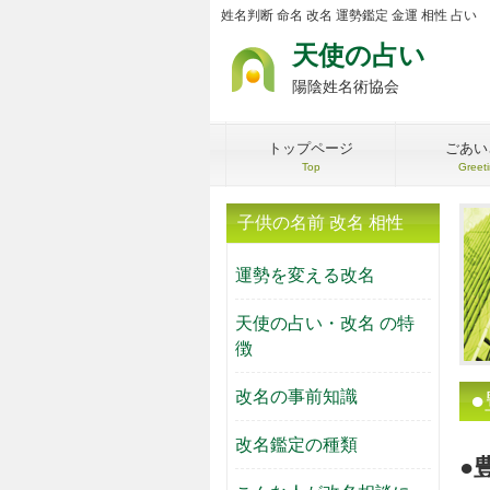
姓名判断 命名 改名 運勢鑑定 金運 相性 占い
天使の占い
陽陰姓名術協会
トップページ
ごあい
Top
Greet
子供の名前 改名 相性
運勢を変える改名
天使の占い・改名 の特
徴
改名の事前知識
改名鑑定の種類
●