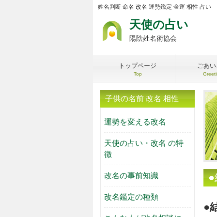
姓名判断 命名 改名 運勢鑑定 金運 相性 占い
天使の占い
陽陰姓名術協会
トップページ
ごあい
Top
Greet
子供の名前 改名 相性
運勢を変える改名
天使の占い・改名 の特
徴
改名の事前知識
改名鑑定の種類
●