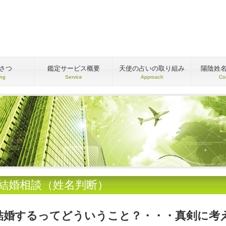
さつ
鑑定サービス概要
天使の占いの取り組み
陽陰姓
ing
Service
Approach
Co
●結婚相談（姓名判断）
結婚するってどういうこと？・・・真剣に考