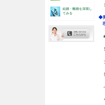
結婚・離婚を深堀し
てみる
◆
理
男
女
告
心
や