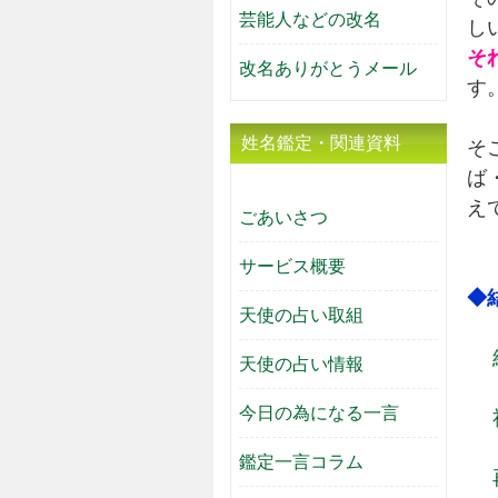
芸能人などの改名
し
そ
改名ありがとうメール
す
姓名鑑定・関連資料
そ
ば
え
ごあいさつ
サービス概要
◆
天使の占い取組
天使の占い情報
今日の為になる一言
鑑定一言コラム