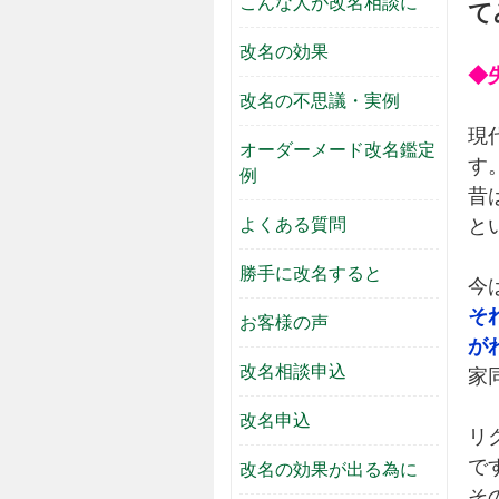
こんな人が改名相談に
て
改名の効果
◆
改名の不思議・実例
現
オーダーメード改名鑑定
す
例
昔
よくある質問
と
勝手に改名すると
今
そ
お客様の声
が
改名相談申込
家
改名申込
リ
で
改名の効果が出る為に
そ