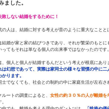
みました。
失敗しない結婚をするために！
代の人は、結婚に対する考えが昔のように重大なことと
。
は結婚が家と家の結びつきであり、それが繁栄のもとに
いってもそれは単なる個人の出来事ではなかったのです
は、個人と個人が結婚するんだという考えが根底にあり
れは幻想であって、実際は家同士の様々な習慣の中に二
わかります。
同士でなくても、社会との制約の中に家庭生活が左右さ
クルートの調査によると、
女性の約３０％の人が離婚を
す。
の中でも、離婚を考える理由のダントツは、
「性格や価