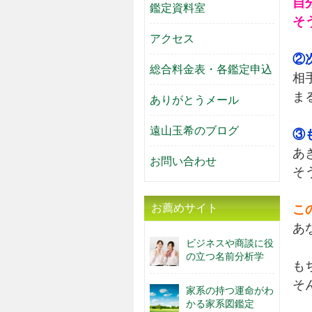
自
鑑定資料室
そ
アクセス
②
総合料金表・各鑑定申込
相
ま
ありがとうメール
遠山玉希のブログ
③
あ
お問い合わせ
そ
お薦めサイト
こ
あ
ビジネスや商談に役
の立つ名前分析学
も
そ
家系の持つ運命がわ
かる家系図鑑定