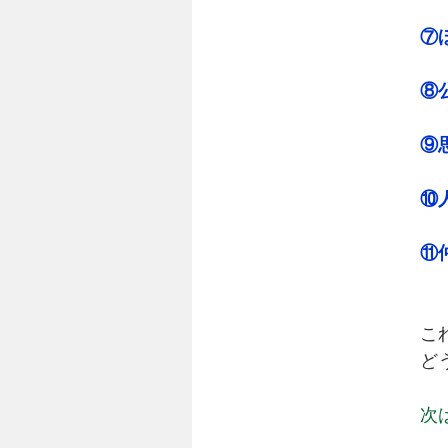
⑦
⑧
⑨
⑩
⑪
こ
ど
次