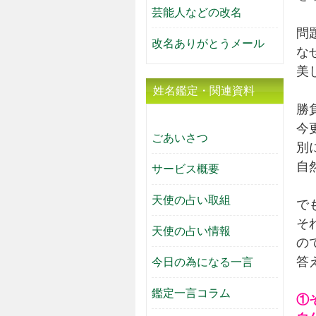
芸能人などの改名
問
改名ありがとうメール
な
美
姓名鑑定・関連資料
勝
今
ごあいさつ
別
自
サービス概要
天使の占い取組
で
そ
天使の占い情報
の
答
今日の為になる一言
鑑定一言コラム
①