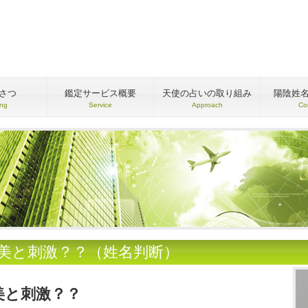
さつ
鑑定サービス概要
天使の占いの取り組み
陽陰姓
ing
Service
Approach
Co
●美と刺激？？（姓名判断）
美と刺激？？