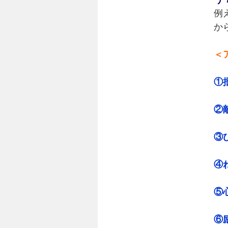
例
か
＜
①
②
③
④
⑤
⑥