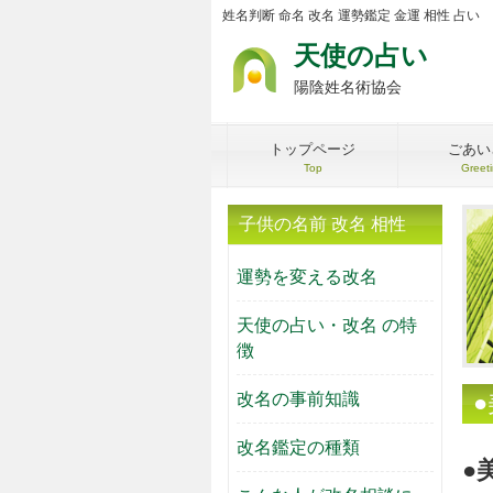
姓名判断 命名 改名 運勢鑑定 金運 相性 占い
天使の占い
陽陰姓名術協会
トップページ
ごあい
Top
Greet
子供の名前 改名 相性
運勢を変える改名
天使の占い・改名 の特
徴
改名の事前知識
改名鑑定の種類
●