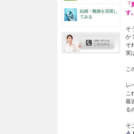
「
結婚・離婚を深堀し
す
てみる
そ
か
そ
実
こ
レ
こ
最
る
そ
う