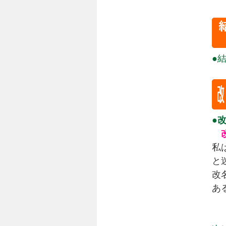
●
●
私
と
改
あ