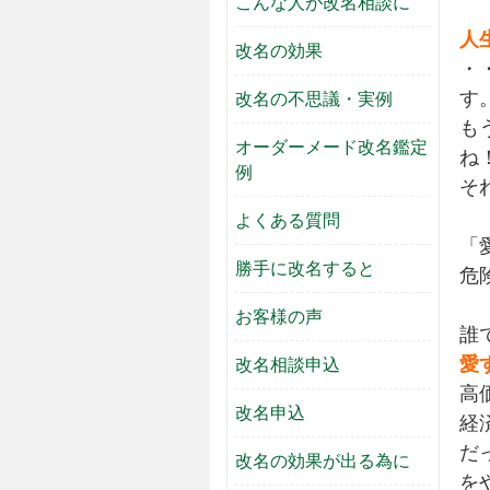
こんな人が改名相談に
人
改名の効果
・
す
改名の不思議・実例
も
オーダーメード改名鑑定
ね
例
そ
よくある質問
「
勝手に改名すると
危
お客様の声
誰
愛
改名相談申込
高
改名申込
経
だ
改名の効果が出る為に
を