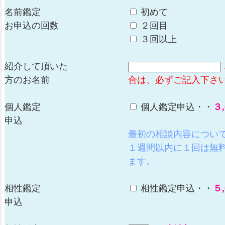
名前鑑定
初めて
お申込の回数
２回目
３回以上
紹介して頂いた
方のお名前
合は、必ずご記入下さ
個人鑑定
個人鑑定申込・・
３,
申込
最初の相談内容につい
１週間以内に１回は無
ます。
相性鑑定
相性鑑定申込・・
５,
申込