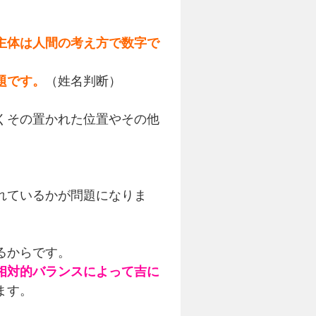
主体は人間の考え方で数字で
題です。
（姓名判断）
くその置かれた位置やその他
。
れているかが問題になりま
るからです。
相対的バランスによって吉に
ます。