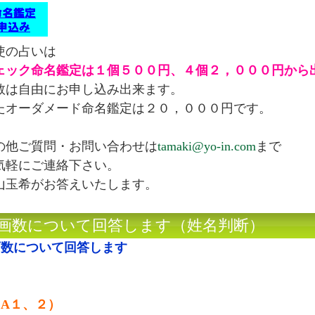
使の占いは
ェック命名鑑定は１個５００円、４個２，０００円から
数は自由にお申し込み出来ます。
たオーダメード命名鑑定は２０，０００円です。
の他ご質問・お問い合わせは
tamaki@yo-in.com
まで
気軽にご連絡下さい。
山玉希がお答えいたします。
●画数について回答します（姓名判断）
画数について回答します
（A１、２）