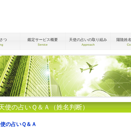
さつ
鑑定サービス概要
天使の占いの取り組み
陽陰姓
ing
Service
Approach
Co
●天使の占いＱ＆Ａ（姓名判断）
天使の占いＱ＆Ａ