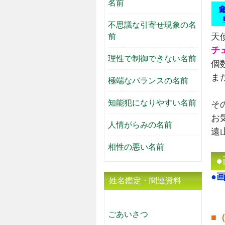
名前
不思議な引寄せ現象の名
天
前
チ
理性で制御できない名前
個
ま
極端なバランスの名前
知能犯になりやすい名前
そ
お
人情がらみの名前
遠
相性の悪い名前
●
姓名鑑定・関連資料
ごあいさつ
■