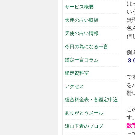
は
サービス概要
い
無
天使の占い取組
色
天使の占い情報
信
今日の為になる一言
例
鑑定一言コラム
３
鑑定資料室
で
を
アクセス
驚
総合料金表・各鑑定申込
こ
ありがとうメール
す
数
遠山玉希のブログ
っ