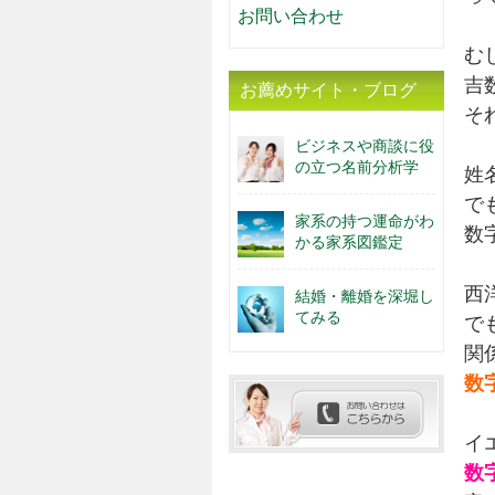
お問い合わせ
む
吉
お薦めサイト・ブログ
そ
ビジネスや商談に役
の立つ名前分析学
姓
で
家系の持つ運命がわ
数
かる家系図鑑定
西
結婚・離婚を深堀し
てみる
で
関
数
イ
数