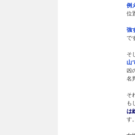
例
位
強
で
そ
山
凶
名
そ
も
は
す