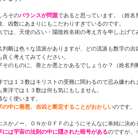
しろその
バランスが問題
であると思っています。（姓名
数、凶数にあまりにもこだわりすぎているのです。
れでは、天使の占い・陽陰姓名術の考え方を申し上げて
名判断は色々な流派がありますが、どの流派も数字の吉
も良く考えてみてください。
字そのものに、善とか悪とかあるでしょうか？（姓名判
洋では１３数はキリストの受難に関わるので忌み嫌われ
も東洋では１３数は何も気にもしません。
係なく使います。
字の中に善悪、吉凶と断定することがおかしい
のです。
エスかノー、ＯＮかＯＦＦのようにそんなに単純に決め
字には宇宙の法則の中に隠された暗号がある
のですが、