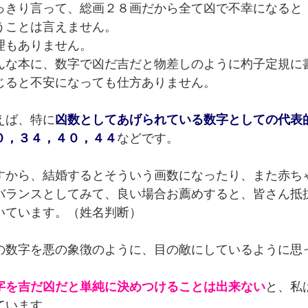
っきり言って、総画２８画だから全て凶で不幸になると
うことは言えません。
理もありません。
んな本に、数字で凶だ吉だと物差しのように杓子定規に
じると不安になっても仕方ありません。
えば、特に
凶数としてあげられている数字としての代表
０，３４，４０，４４
などです。
すから、結婚するとそういう画数になったり、また赤ち
バランスとしてみて、良い場合お薦めすると、皆さん抵
いています。（姓名判断）
の数字を悪の象徴のように、目の敵にしているように思
。
字を吉だ凶だと単純に決めつけることは出来ない
と、私
ています。