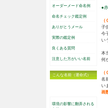
オーダーメード命名例
●
命名チェック鑑定例
（
子
ありがとうメール
今
実際の鑑定例
い
良くある質問
本
注意した方がいい名前
何
（
こんな名前（運命式）
名
は気をつけた方がい
い
画
い！
環境の影響に翻弄される