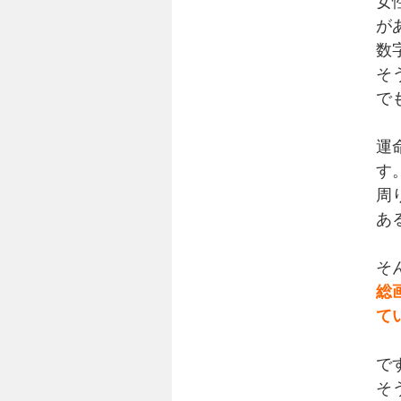
女
が
数
そ
で
運
す
周
あ
そ
総
て
で
そ