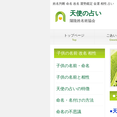
姓名判断 命名 改名 運勢鑑定 金運 相性 占い
天使の占い
陽陰姓名術協会
トップページ
ごあい
Top
Greet
子供の名前 改名 相性
子供の名前・命名
子供の名前と相性
天使の占いの特徴
命名・名付けの方法
●
命名の不思議