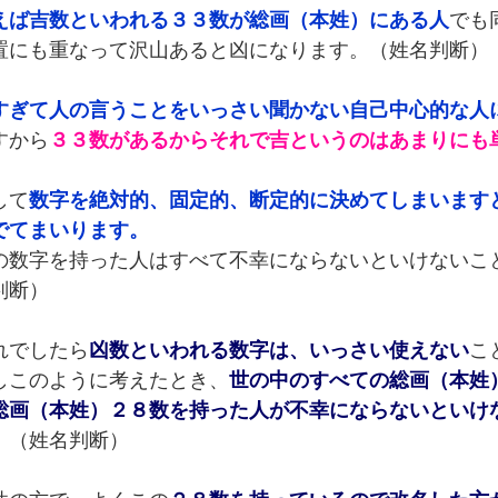
えば吉数といわれる３３数が総画（本姓）にある人
でも
置にも重なって沢山あると凶になります。（姓名判断）
すぎて人の言うことをいっさい聞かない自己中心的な人
すから
３３数があるからそれで吉というのはあまりにも
して
数字を絶対的、固定的、断定的に決めてしまいます
でてまいります。
の数字を持った人はすべて不幸にならないといけないこ
判断）
れでしたら
凶数といわれる数字は、いっさい使えない
こ
しこのように考えたとき、
世の中のすべての総画（本姓
総画（本姓）２８数を持った人が不幸にならないといけ
。（姓名判断）