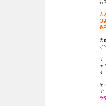
容
吉
は
数
天
と
そ
そ
す
そ
で
も