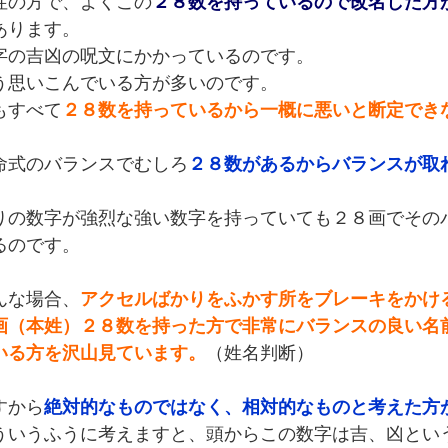
性の方で、よくこの
２８数を持っているので改名した方
あります。
字の吉凶の呪文にかかっているのです。
う思いこんでいる方が多いのです。
もすべて
２８数を持っているから一概に悪いと断定でき
命式のバランスでむしろ
２８数があるからバランスが取
。
りの数字が強烈な強い数字を持っていても２８画でその
るのです。
んな場合、
アクセルばかりをふかす所をブレーキをかけ
画（本姓）２８数を持った方で非常にバランスの良い名
いる方を沢山見ています。
（姓名判断）
すから
絶対的なものではなく、相対的なものと考えた方が
ういうふうに考えますと、頭からこの数字は吉、凶とい