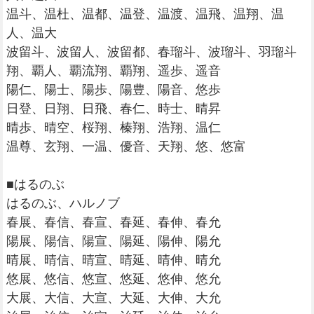
温斗、温杜、温都、温登、温渡、温飛、温翔、温
人、温大
波留斗、波留人、波留都、春瑠斗、波瑠斗、羽瑠斗
翔、覇人、覇流翔、覇翔、遥歩、遥音
陽仁、陽士、陽歩、陽豊、陽音、悠歩
日登、日翔、日飛、春仁、時士、晴昇
晴歩、晴空、桜翔、榛翔、浩翔、温仁
温尊、玄翔、一温、優音、天翔、悠、悠富
■はるのぶ
はるのぶ、ハルノブ
春展、春信、春宣、春延、春伸、春允
陽展、陽信、陽宣、陽延、陽伸、陽允
晴展、晴信、晴宣、晴延、晴伸、晴允
悠展、悠信、悠宣、悠延、悠伸、悠允
大展、大信、大宣、大延、大伸、大允