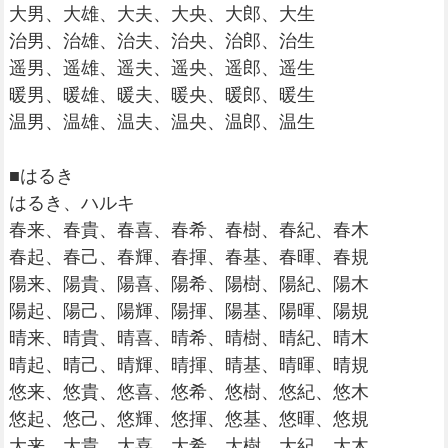
大男、大雄、大夫、大央、大郎、大生
治男、治雄、治夫、治央、治郎、治生
遥男、遥雄、遥夫、遥央、遥郎、遥生
暖男、暖雄、暖夫、暖央、暖郎、暖生
温男、温雄、温夫、温央、温郎、温生
■はるき
はるき、ハルキ
春来、春貴、春喜、春希、春樹、春紀、春木
春起、春己、春輝、春揮、春基、春暉、春規
陽来、陽貴、陽喜、陽希、陽樹、陽紀、陽木
陽起、陽己、陽輝、陽揮、陽基、陽暉、陽規
晴来、晴貴、晴喜、晴希、晴樹、晴紀、晴木
晴起、晴己、晴輝、晴揮、晴基、晴暉、晴規
悠来、悠貴、悠喜、悠希、悠樹、悠紀、悠木
悠起、悠己、悠輝、悠揮、悠基、悠暉、悠規
大来、大貴、大喜、大希、大樹、大紀、大木