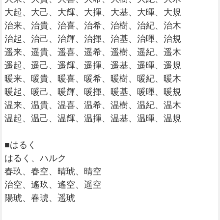
大起、大己、大輝、大揮、大基、大暉、大規
治来、治貴、治喜、治希、治樹、治紀、治木
治起、治己、治輝、治揮、治基、治暉、治規
遥来、遥貴、遥喜、遥希、遥樹、遥紀、遥木
遥起、遥己、遥輝、遥揮、遥基、遥暉、遥規
暖来、暖貴、暖喜、暖希、暖樹、暖紀、暖木
暖起、暖己、暖輝、暖揮、暖基、暖暉、暖規
温来、温貴、温喜、温希、温樹、温紀、温木
温起、温己、温輝、温揮、温基、温暉、温規
■はるく
はるく、ハルク
春玖、春空、晴琥、晴空
治空、遙玖、遙空、遥空
陽琥、春琥、遥琥