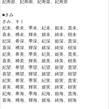
妃寿那、妃寿南、妃寿菜、妃寿奈
■きみ
きみ、キミ
妃未、希未、季未、紀未、姫未、貴未、
喜未、稀未、輝未、嬉未、綺未、樹未
妃深、希深、季深、紀深、姫深、貴深、
喜深、稀深、輝深、嬉深、綺深、樹深
妃美、希美、季美、紀美、姫美、貴美、
喜美、稀美、輝美、嬉美、綺美、樹美
妃望、希望、季望、紀望、姫望、貴望、
喜望、稀望、輝望、嬉望、綺望、樹望
妃実、希実、季実、紀実、姫実、貴実、
喜実、稀実、輝実、嬉実、綺実、樹実
妃海、希海、季海、紀海、姫海、貴海、
喜海、稀海、輝海、嬉海、綺海、樹海