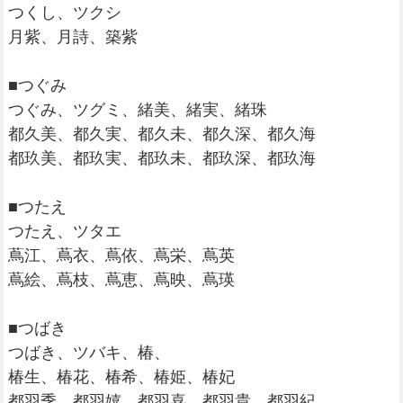
つくし、ツクシ
月紫、月詩、築紫
■つぐみ
つぐみ、ツグミ、緒美、緒実、緒珠
都久美、都久実、都久未、都久深、都久海
都玖美、都玖実、都玖未、都玖深、都玖海
■つたえ
つたえ、ツタエ
蔦江、蔦衣、蔦依、蔦栄、蔦英
蔦絵、蔦枝、蔦恵、蔦映、蔦瑛
■つばき
つばき、ツバキ、椿、
椿生、椿花、椿希、椿姫、椿妃
都羽季、都羽嬉、都羽喜、都羽貴、都羽紀