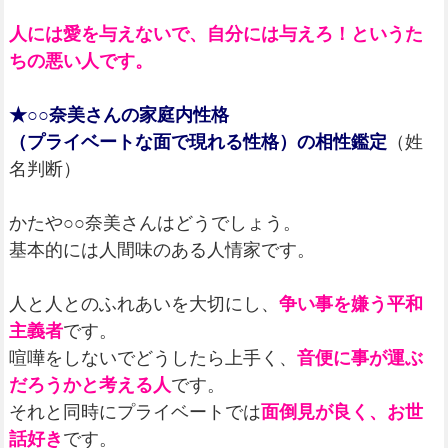
人には愛を与えないで、自分には与えろ！というた
ちの悪い人です。
★○○奈美さんの家庭内性格
（プライベートな面で現れる性格）の相性鑑定
（姓
名判断）
かたや○○奈美さんはどうでしょう。
基本的には人間味のある人情家です。
人と人とのふれあいを大切にし、
争い事を嫌う平和
主義者
です。
喧嘩をしないでどうしたら上手く、
音便に事が運ぶ
だろうかと考える人
です。
それと同時にプライベートでは
面倒見が良く、お世
話好き
です。