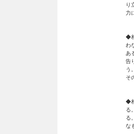
り
力
◆
わ
あ
告
う
そ
◆
る
る
な