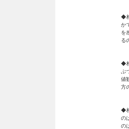
◆
か
を
る
◆
ぶ
値
方
◆
の
の