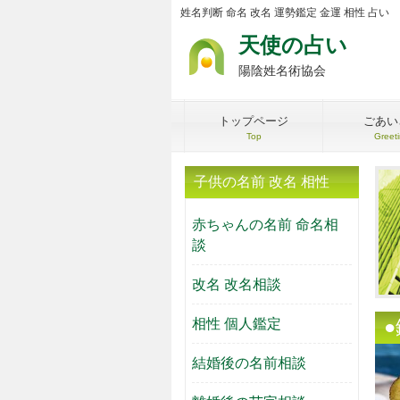
姓名判断 命名 改名 運勢鑑定 金運 相性 占い
天使の占い
陽陰姓名術協会
トップページ
ごあい
Top
Greet
子供の名前 改名 相性
赤ちゃんの名前 命名相
談
改名 改名相談
相性 個人鑑定
結婚後の名前相談