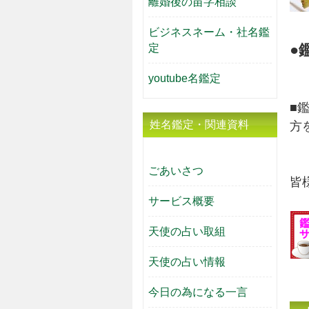
離婚後の苗字相談
ビジネスネーム・社名鑑
定
●
youtube名鑑定
■
姓名鑑定・関連資料
方
ごあいさつ
皆
サービス概要
天使の占い取組
天使の占い情報
今日の為になる一言