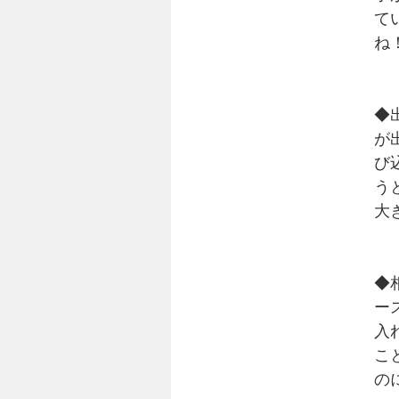
て
ね
◆
が
び
う
大
◆
ー
入
こ
の