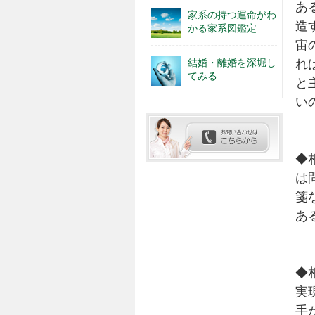
あ
家系の持つ運命がわ
造
かる家系図鑑定
宙
結婚・離婚を深堀し
れ
てみる
と
い
◆
は
箋
あ
◆
実
手