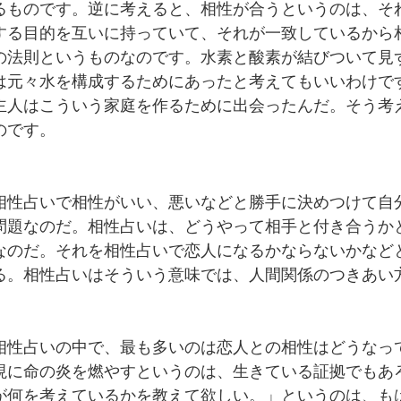
るものです。逆に考えると、相性が合うというのは、そ
する目的を互いに持っていて、それが一致しているから
の法則というものなのです。水素と酸素が結びついて見
は元々水を構成するためにあったと考えてもいいわけで
主人はこういう家庭を作るために出会ったんだ。そう考
のです。
相性占いで相性がいい、悪いなどと勝手に決めつけて自
問題なのだ。相性占いは、どうやって相手と付き合うか
なのだ。それを相性占いで恋人になるかならないかなど
る。相性占いはそういう意味では、人間関係のつきあい
相性占いの中で、最も多いのは恋人との相性はどうなっ
現に命の炎を燃やすというのは、生きている証拠でもあ
が何を考えているかを教えて欲しい。」というのは、も