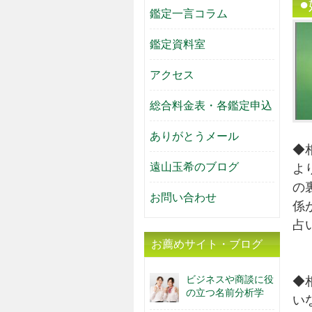
鑑定一言コラム
鑑定資料室
アクセス
総合料金表・各鑑定申込
ありがとうメール
◆
遠山玉希のブログ
よ
の
お問い合わせ
係
占
お薦めサイト・ブログ
ビジネスや商談に役
◆
の立つ名前分析学
い