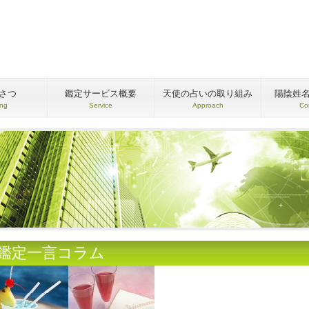
さつ
鑑定サービス概要
天使の占いの取り組み
陽陰姓
ing
Service
Approach
Co
●鑑定一言コラム