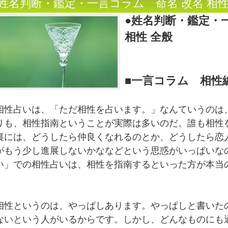
●姓名判断・鑑定・一言コラム 命名 改名 相性
●姓名判断・鑑定・
相性 全般
■一言コラム 相性
相性占いは、「ただ相性を占います。」なんていうのは
りも、相性指南ということが実際は多いのだ。誰も相性
裏には、どうしたら仲良くなれるのとか、どうしたら恋
がもう少し進展しないかななどという思惑がいっぱいな
い」での相性占いは、相性を指南するといった方が本当
相性というのは、やっぱしあります。やっぱしと書いた
ないという人がいるからです。しかし、どんなものにも