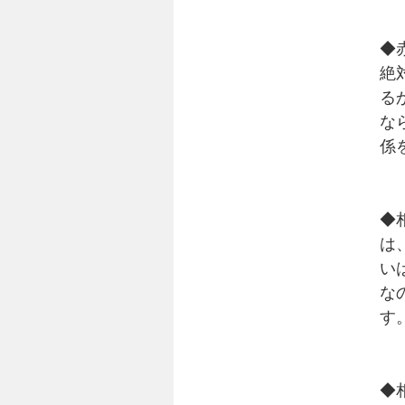
◆
絶
る
な
係
◆
は
い
な
す
◆