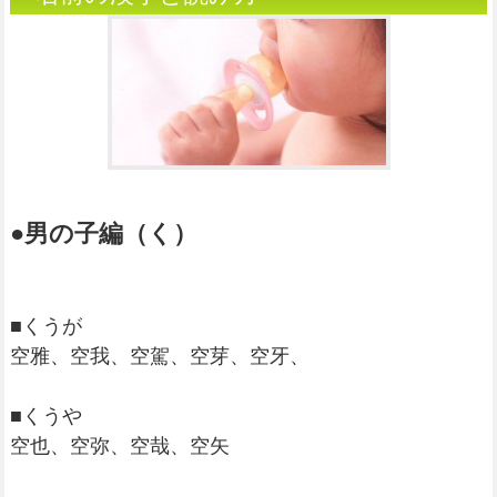
●男の子編（く）
■くうが
空雅、空我、空駕、空芽、空牙、
■くうや
空也、空弥、空哉、空矢