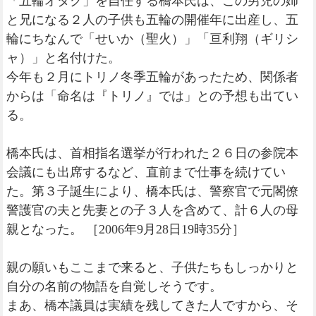
「五輪オタク」を自任する橋本氏は、この男児の姉
と兄になる２人の子供も五輪の開催年に出産し、五
輪にちなんで「せいか（聖火）」「亘利翔（ギリシ
ャ）」と名付けた。
今年も２月にトリノ冬季五輪があったため、関係者
からは「命名は『トリノ』では」との予想も出てい
る。
橋本氏は、首相指名選挙が行われた２６日の参院本
会議にも出席するなど、直前まで仕事を続けてい
た。第３子誕生により、橋本氏は、警察官で元閣僚
警護官の夫と先妻との子３人を含めて、計６人の母
親となった。 ［2006年9月28日19時35分］
親の願いもここまで来ると、子供たちもしっかりと
自分の名前の物語を自覚しそうです。
まあ、橋本議員は実績を残してきた人ですから、そ